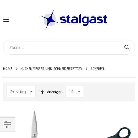
Navigation
umschalten
Suc
HOME
KÜCHENMESSER UND SCHNEIDEBRETTER
SCHEREN
In
Anzeigen
absteigender
Reihenfolge
EINKAUFEN