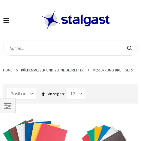
Navigation
umschalten
Suc
HOME
KÜCHENMESSER UND SCHNEIDEBRETTER
MESSER- UND BRETTSETS
In
Anzeigen
absteigender
Reihenfolge
EINKAUFEN
NACH