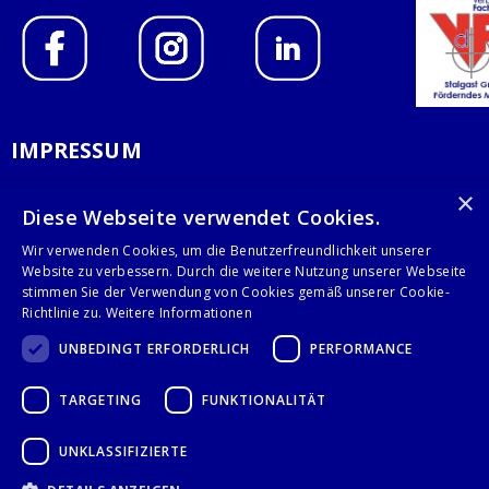
IMPRESSUM
DATENSCHUTZERKLÄRUNG
×
Diese Webseite verwendet Cookies.
AGB
Wir verwenden Cookies, um die Benutzerfreundlichkeit unserer
Website zu verbessern. Durch die weitere Nutzung unserer Webseite
KONTAKT
stimmen Sie der Verwendung von Cookies gemäß unserer Cookie-
Richtlinie zu.
Weitere Informationen
Stalgast GmbH
UNBEDINGT ERFORDERLICH
PERFORMANCE
Mary-Somerville-Str.6
28359 Bremen
TARGETING
FUNKTIONALITÄT
info@stalgast.de
+49 421 408844-0
UNKLASSIFIZIERTE