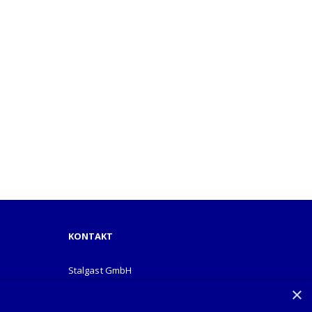
KONTAKT
Stalgast GmbH
Mary-Somerville-Str.6
×
28359 Bremen