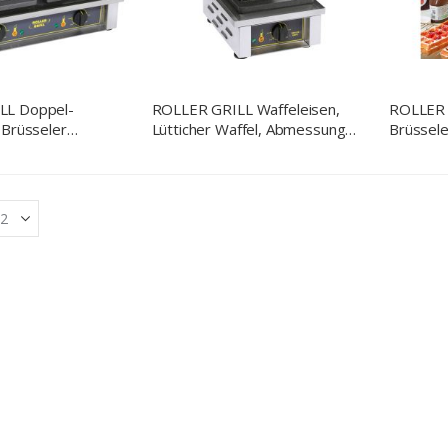
LL Doppel-
ROLLER GRILL Waffeleisen,
ROLLER 
 Brüsseler
Lütticher Waffel, Abmessung
Brüssel
, 550x440x230 mm
305 x 440 x 230 mm (BxTxH)
305 x 4
 1,6 kW