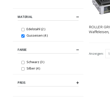
MATERIAL
ROLLER GRI
items
Edelstahl
2
Waffeleisen,
items
Gusseisen
4
Waffelform
(BxTxH), 2x
FARBE
Anzeigen
items
Schwarz
3
items
Silber
4
PREIS