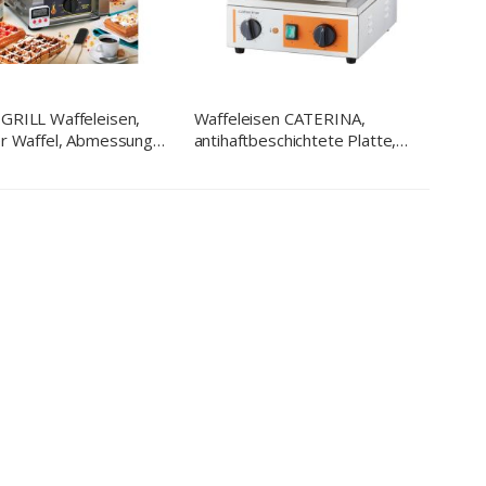
GRILL Waffeleisen,
Waffeleisen CATERINA,
er Waffel, Abmessung
antihaftbeschichtete Platte,
40 x 230 mm (BxTxH)
320x380x240 mm, 1,5 kW 230
V