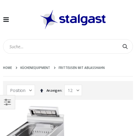
Navigation
umschalten
Suc
HOME
KÜCHENEQUIPMENT
FRITTEUSEN MIT ABLASSHAHN
In
Anzeigen
absteigender
Reihenfolge
EINKAUFEN
NACH