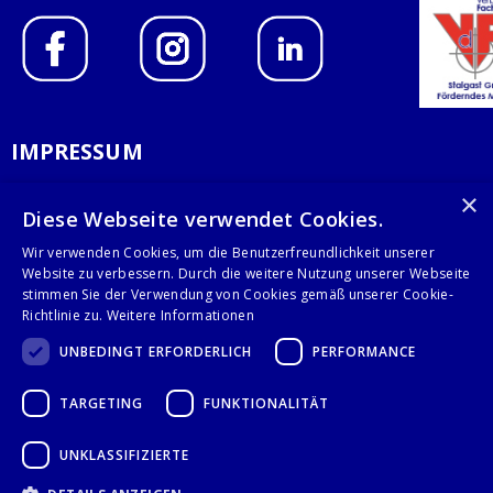
IMPRESSUM
DATENSCHUTZERKLÄRUNG
×
Diese Webseite verwendet Cookies.
AGB
Wir verwenden Cookies, um die Benutzerfreundlichkeit unserer
Website zu verbessern. Durch die weitere Nutzung unserer Webseite
KONTAKT
stimmen Sie der Verwendung von Cookies gemäß unserer Cookie-
Richtlinie zu.
Weitere Informationen
Stalgast GmbH
UNBEDINGT ERFORDERLICH
PERFORMANCE
Mary-Somerville-Str.6
28359 Bremen
TARGETING
FUNKTIONALITÄT
info@stalgast.de
+49 421 408844-0
UNKLASSIFIZIERTE