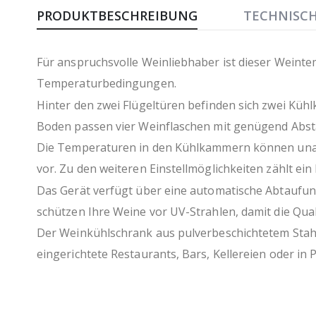
Anfang
PRODUKTBESCHREIBUNG
TECHNISC
der
Bildergalerie
springen
Für anspruchsvolle Weinliebhaber ist dieser Weinte
Temperaturbedingungen.
Hinter den zwei Flügeltüren befinden sich zwei Kühl
Boden passen vier Weinflaschen mit genügend Abstand
Die Temperaturen in den Kühlkammern können unabhä
vor. Zu den weiteren Einstellmöglichkeiten zählt e
Das Gerät verfügt über eine automatische Abtaufun
schützen Ihre Weine vor UV-Strahlen, damit die Quali
Der Weinkühlschrank aus pulverbeschichtetem Stahl 
eingerichtete Restaurants, Bars, Kellereien oder in