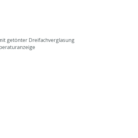
 mit getönter Dreifachverglasung
peraturanzeige
 separater Temperaturregelung
llbar
ät dreifach wählbar sowie ausstellbar
ichtetem Stahlblech