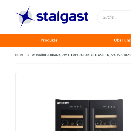
Produkte
Über uns
HOME
WEINKÜHLSCHRANK, ZWEITEMPERATUR, 40 FLASCHEN, 595X575X820
Zum
Ende
der
Bildergalerie
springen