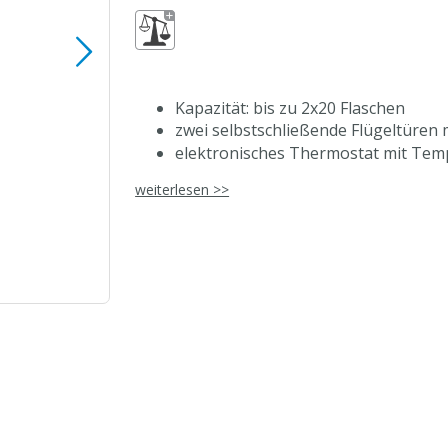
Kapazität: bis zu 2x20 Flaschen
zwei selbstschließende Flügeltüren
elektronisches Thermostat mit Tem
zwei unabhängige Kühlkammern mit
weiterlesen >>
2x5 Holz-Einlegeböden, höhenverste
LED-Innenbeleuchtung, Lichtintensit
abschließbar
Nettovolumen: 120 Liter
gleichmäßige Umluftkühlung
+2°C bis +20°C
automatische Abtauung
ECO-Modus
schwarzes Gehäuse aus pulverbesch
unterbaugeeignet
Türanschlag wechselbar
Klimaklasse 4