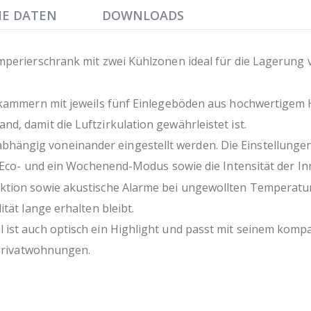
IP Schutzart IPX4
HE DATEN
DOWNLOADS
Kältemittel R600a
mperierschrank mit zwei Kühlzonen ideal für die Lagerung 
kammern mit jeweils fünf Einlegeböden aus hochwertigem Hol
, damit die Luftzirkulation gewährleistet ist.
ngig voneinander eingestellt werden. Die Einstellungen 
in Eco- und ein Wochenend-Modus sowie die Intensität der I
ktion sowie akustische Alarme bei ungewollten Temperatu
tät lange erhalten bleibt.
ist auch optisch ein Highlight und passt mit seinem kompa
 Privatwohnungen.