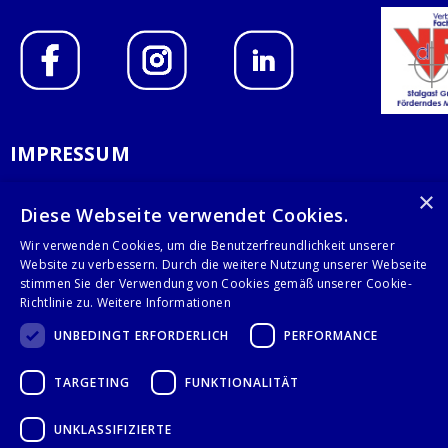
IMPRESSUM
DATENSCHUTZERKLÄRUNG
×
Diese Webseite verwendet Cookies.
AGB
Wir verwenden Cookies, um die Benutzerfreundlichkeit unserer
Website zu verbessern. Durch die weitere Nutzung unserer Webseite
KONTAKT
stimmen Sie der Verwendung von Cookies gemäß unserer Cookie-
Richtlinie zu.
Weitere Informationen
Stalgast GmbH
UNBEDINGT ERFORDERLICH
PERFORMANCE
Mary-Somerville-Str.6
28359 Bremen
TARGETING
FUNKTIONALITÄT
info@stalgast.de
+49 421 408844-0
UNKLASSIFIZIERTE