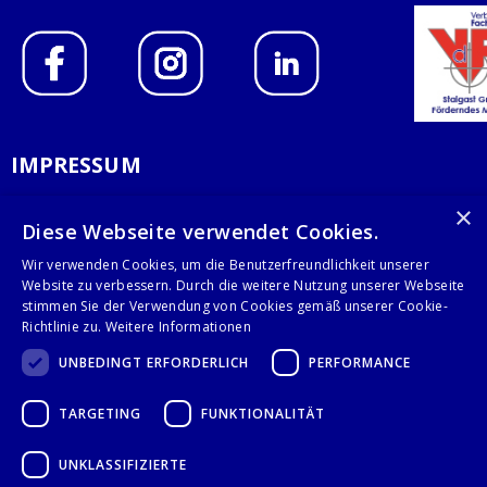
IMPRESSUM
DATENSCHUTZERKLÄRUNG
×
Diese Webseite verwendet Cookies.
AGB
Wir verwenden Cookies, um die Benutzerfreundlichkeit unserer
Website zu verbessern. Durch die weitere Nutzung unserer Webseite
KONTAKT
stimmen Sie der Verwendung von Cookies gemäß unserer Cookie-
Richtlinie zu.
Weitere Informationen
Stalgast GmbH
UNBEDINGT ERFORDERLICH
PERFORMANCE
Mary-Somerville-Str.6
28359 Bremen
TARGETING
FUNKTIONALITÄT
info@stalgast.de
+49 421 408844-0
UNKLASSIFIZIERTE