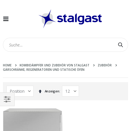
Navigation
umschalten
Suc
HOME
KOMBIDÄMPFER UND ZUBEHÖR VON STALGAST
ZUBEHÖR
GÄRSCHRÄNKE, REGENERATOREN UND STATISCHE ÖFEN
In
Anzeigen
absteigender
Reihenfolge
EINKAUFEN
NACH