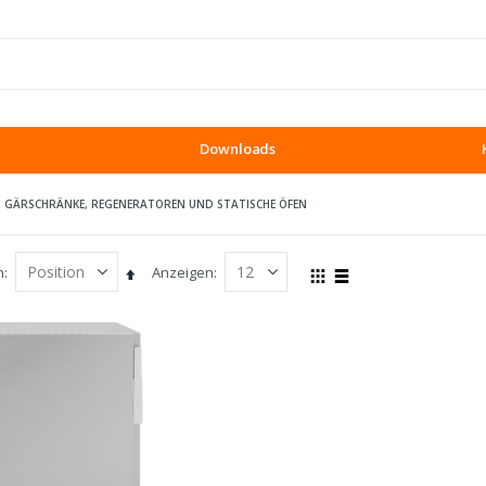
Downloads
GÄRSCHRÄNKE, REGENERATOREN UND STATISCHE ÖFEN
h
Anzeigen
In
Ansicht
Raster
Liste
absteigender
als
Reihenfolge