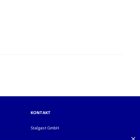
KONTAKT
Stalgast GmbH
Mary-Somerville-Str.6
×