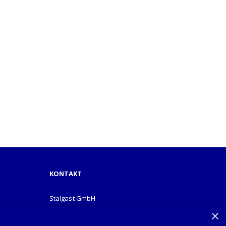
KONTAKT
Stalgast GmbH
Mary-Somerville-Str.6
×
28359 Bremen