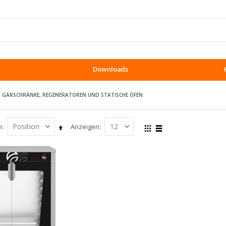
Downloads
GÄRSCHRÄNKE, REGENERATOREN UND STATISCHE ÖFEN
h
Anzeigen
In
Ansicht
Raster
Liste
absteigender
als
Reihenfolge