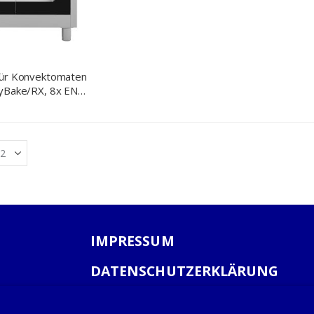
für Konvektomaten
syBake/RX, 8x EN
, 1,4 kW
IMPRESSUM
DATENSCHUTZERKLÄRUNG
AGB