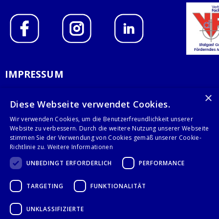
IMPRESSUM
DATENSCHUTZERKLÄRUNG
×
Diese Webseite verwendet Cookies.
AGB
Wir verwenden Cookies, um die Benutzerfreundlichkeit unserer
Website zu verbessern. Durch die weitere Nutzung unserer Webseite
KONTAKT
stimmen Sie der Verwendung von Cookies gemäß unserer Cookie-
Richtlinie zu.
Weitere Informationen
Stalgast GmbH
UNBEDINGT ERFORDERLICH
PERFORMANCE
Mary-Somerville-Str.6
28359 Bremen
TARGETING
FUNKTIONALITÄT
info@stalgast.de
+49 421 408844-0
UNKLASSIFIZIERTE