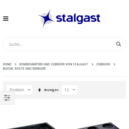
Navigation
umschalten
Suc
HOME
KOMBIDÄMPFER UND ZUBEHÖR VON STALGAST
ZUBEHÖR
BLECHE, ROSTE UND REINIGER
In
Anzeigen
absteigender
Reihenfolge
EINKAUFEN
NACH