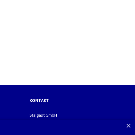
KONTAKT
Stalgast GmbH
Mary-Somerville-Str.6
×
28359 Bremen