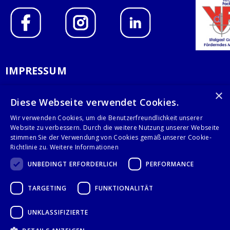
IMPRESSUM
DATENSCHUTZERKLÄRUNG
×
Diese Webseite verwendet Cookies.
AGB
Wir verwenden Cookies, um die Benutzerfreundlichkeit unserer
Website zu verbessern. Durch die weitere Nutzung unserer Webseite
KONTAKT
stimmen Sie der Verwendung von Cookies gemäß unserer Cookie-
Richtlinie zu.
Weitere Informationen
Stalgast GmbH
UNBEDINGT ERFORDERLICH
PERFORMANCE
Mary-Somerville-Str.6
28359 Bremen
TARGETING
FUNKTIONALITÄT
info@stalgast.de
+49 421 408844-0
UNKLASSIFIZIERTE