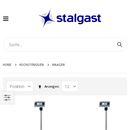
Navigation
umschalten
Suc
HOME
KOCHUTENSILIEN
WAAGEN
In
Anzeigen
absteigender
Reihenfolge
EINKAUFEN
NACH