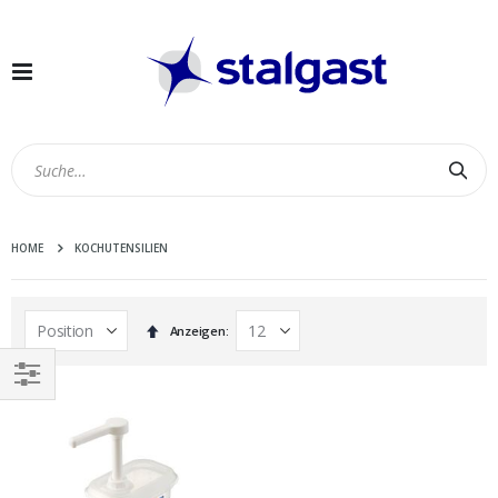
Navigation
umschalten
Suc
HOME
KOCHUTENSILIEN
In
Anzeigen
absteigender
Reihenfolge
EINKAUFEN
NACH