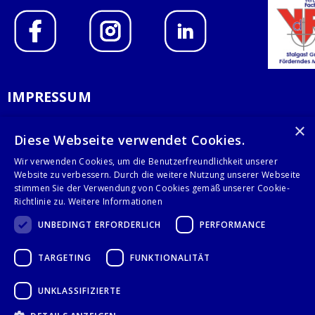
IMPRESSUM
DATENSCHUTZERKLÄRUNG
×
Diese Webseite verwendet Cookies.
AGB
Wir verwenden Cookies, um die Benutzerfreundlichkeit unserer
Website zu verbessern. Durch die weitere Nutzung unserer Webseite
KONTAKT
stimmen Sie der Verwendung von Cookies gemäß unserer Cookie-
Richtlinie zu.
Weitere Informationen
Stalgast GmbH
UNBEDINGT ERFORDERLICH
PERFORMANCE
Mary-Somerville-Str.6
28359 Bremen
TARGETING
FUNKTIONALITÄT
info@stalgast.de
+49 421 408844-0
UNKLASSIFIZIERTE