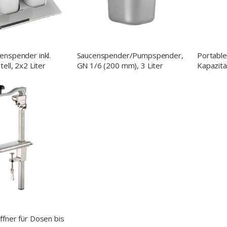
nspender inkl.
Saucenspender/Pumpspender,
Portabl
ell, 2x2 Liter
GN 1/6 (200 mm), 3 Liter
Kapazität
Abmessu
mm mm 
fner für Dosen bis