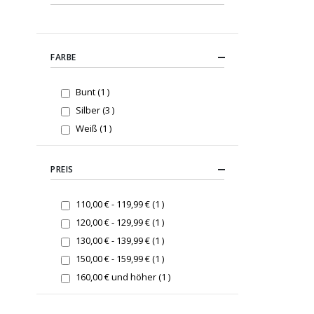
FARBE
item
Bunt
1
items
Silber
3
item
Weiß
1
PREIS
item
110,00 €
-
119,99 €
1
item
120,00 €
-
129,99 €
1
item
130,00 €
-
139,99 €
1
item
150,00 €
-
159,99 €
1
item
160,00 €
und höher
1