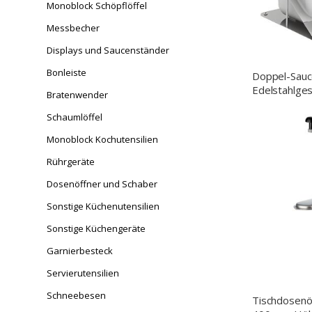
Monoblock Schöpflöffel
Messbecher
Displays und Saucenständer
Bonleiste
Doppel-Sauce
Edelstahlgest
Bratenwender
Schaumlöffel
Monoblock Kochutensilien
Rührgeräte
Dosenöffner und Schaber
Sonstige Küchenutensilien
Sonstige Küchengeräte
Garnierbesteck
Servierutensilien
Schneebesen
Tischdosenöf