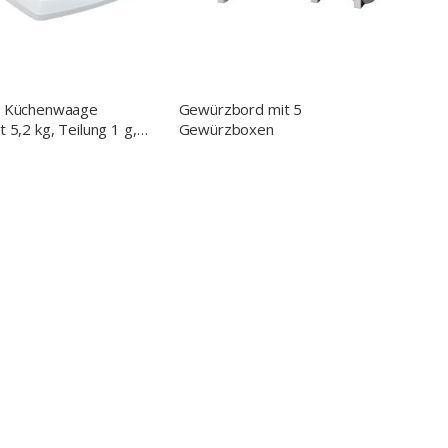
e Küchenwaage
Gewürzbord mit 5
 5,2 kg, Teilung 1 g,
Gewürzboxen
ng 144 x 205 x 41
(BxTxH)