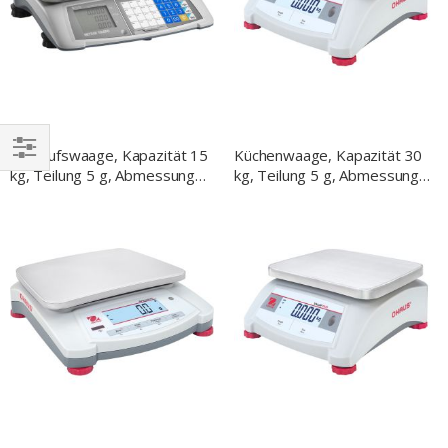
Verkaufswaage, Kapazität 15
Küchenwaage, Kapazität 30
kg, Teilung 5 g, Abmessung
kg, Teilung 5 g, Abmessung
EINKAUFEN
351 x 359 x 111 mm
255 x 305 x 115 mm
NACH
(BxTxH)
(BxTxH)