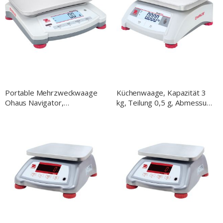
Portable Mehrzweckwaage
Küchenwaage, Kapazität 3
Ohaus Navigator,
kg, Teilung 0,5 g, Abmessung
Wägebereich bis 3,2 kg,
255 x 305 x 115 mm
Teilung 1 g
(BxTxH)