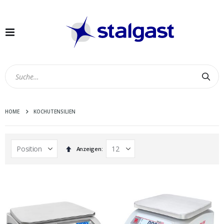
Navigation
umschalten
Suc
HOME
KOCHUTENSILIEN
In
Anzeigen
absteigender
Reihenfolge