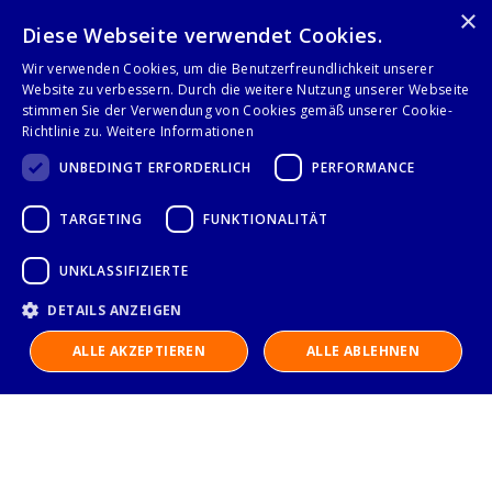
Seite
×
Anzeigen
Sie lesen gerade Sei
Seite
Seite
Weiter
1
2
Diese Webseite verwendet Cookies.
Wir verwenden Cookies, um die Benutzerfreundlichkeit unserer
Website zu verbessern. Durch die weitere Nutzung unserer Webseite
stimmen Sie der Verwendung von Cookies gemäß unserer Cookie-
Richtlinie zu.
Weitere Informationen
Folge uns auf
UNBEDINGT ERFORDERLICH
PERFORMANCE
TARGETING
FUNKTIONALITÄT
UNKLASSIFIZIERTE
DETAILS ANZEIGEN
ALLE AKZEPTIEREN
ALLE ABLEHNEN
IMPRESSUM
DATENSCHUTZERKLÄRUNG
AGB