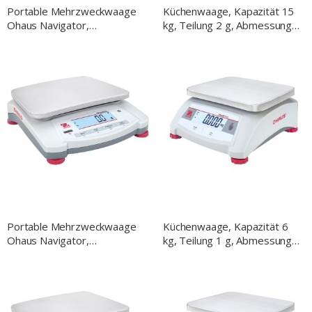
Portable Mehrzweckwaage
Küchenwaage, Kapazität 15
Ohaus Navigator,
kg, Teilung 2 g, Abmessung
Wägebereich bis 16 kg,
255 x 305 x 115 mm
Teilung 5 g
(BxTxH)
Portable Mehrzweckwaage
Küchenwaage, Kapazität 6
Ohaus Navigator,
kg, Teilung 1 g, Abmessung
Wägebereich bis 6,4 kg,
255 x 305 x 115 mm
Teilung 2 g
(BxTxH)