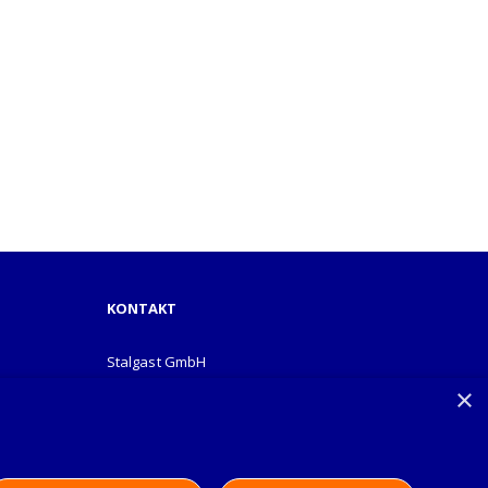
KONTAKT
Stalgast GmbH
Mary-Somerville-Str.6
×
28359 Bremen
info@stalgast.de
+49 421 408844-0