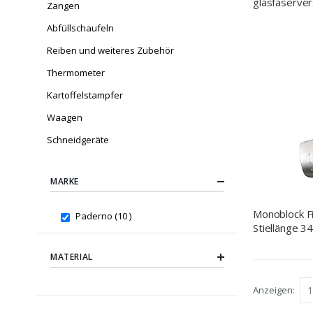
glasfaserve
Zangen
Polyamid, sc
Abfüllschaufeln
Länge 31 c
Reiben und weiteres Zubehör
Thermometer
Kartoffelstampfer
Waagen
Schneidgeräte
MARKE
Monoblock F
items
Paderno
10
Stiellänge 3
MATERIAL
Anzeigen