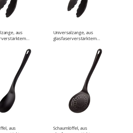
lzange, aus
Universalzange, aus
rverstärktem
glasfaserverstärktem
, schwarz, Länge 32
Polyamid, schwarz, Länge 25
cm
ffel, aus
Schaumlöffel, aus