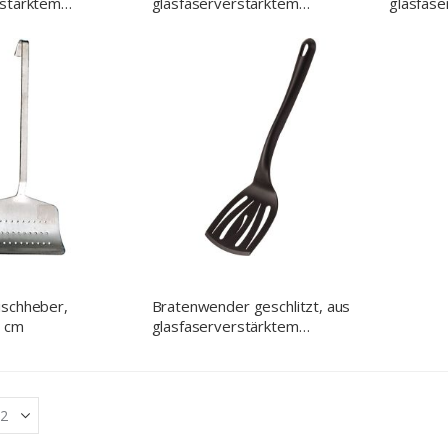
rstärktem
glasfaserverstärktem
glasfase
hwarz, 0,11 Liter,
Polyamid, schwarz, Länge 35
Polyamid
m
cm
cm
ischheber,
Bratenwender geschlitzt, aus
4 cm
glasfaserverstärktem
Polyamid, schwarz, Länge 30
cm