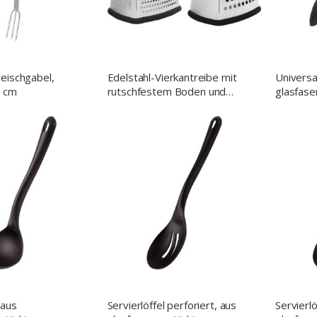
eischgabel,
Edelstahl-Vierkantreibe mit
Universa
0 cm
rutschfestem Boden und
glasfase
Handgriff
Polyamid
cm
 aus
Servierlöffel perforiert, aus
Servierlö