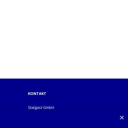
KONTAKT
Stalgast GmbH
Mary-Somerville-Str.6
×
28359 Bremen