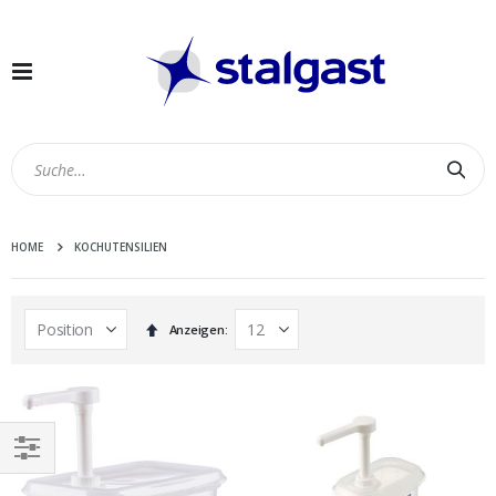
Navigation
umschalten
Suc
HOME
KOCHUTENSILIEN
In
Anzeigen
absteigender
Reihenfolge
EINKAUFEN