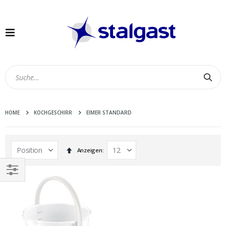
Navigation
umschalten
Suc
HOME
KOCHGESCHIRR
EIMER STANDARD
In
Anzeigen
absteigender
Reihenfolge
EINKAUFEN
NACH