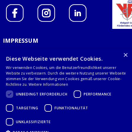
IMPRESSUM
DATENSCHUTZERKLÄRUNG
×
Diese Webseite verwendet Cookies.
AGB
Wir verwenden Cookies, um die Benutzerfreundlichkeit unserer
Website zu verbessern. Durch die weitere Nutzung unserer Webseite
KONTAKT
stimmen Sie der Verwendung von Cookies gemäß unserer Cookie-
Richtlinie zu.
Weitere Informationen
Stalgast GmbH
UNBEDINGT ERFORDERLICH
PERFORMANCE
Mary-Somerville-Str.6
28359 Bremen
TARGETING
FUNKTIONALITÄT
info@stalgast.de
+49 421 408844-0
UNKLASSIFIZIERTE