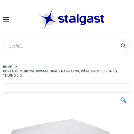
Navigation
umschalten
Suc
HOME
PORTABLE MEHRZWECKWAAGE OHAUS NAVIGATOR, WÄGEBEREICH BIS 16 KG,
TEILUNG 5 G
Zum
Ende
der
Bildergalerie
springen