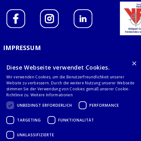
IMPRESSUM
DATENSCHUTZERKLÄRUNG
×
Diese Webseite verwendet Cookies.
AGB
Wir verwenden Cookies, um die Benutzerfreundlichkeit unserer
Website zu verbessern. Durch die weitere Nutzung unserer Webseite
KONTAKT
stimmen Sie der Verwendung von Cookies gemäß unserer Cookie-
Richtlinie zu.
Weitere Informationen
Stalgast GmbH
UNBEDINGT ERFORDERLICH
PERFORMANCE
Mary-Somerville-Str.6
28359 Bremen
TARGETING
FUNKTIONALITÄT
info@stalgast.de
+49 421 408844-0
UNKLASSIFIZIERTE