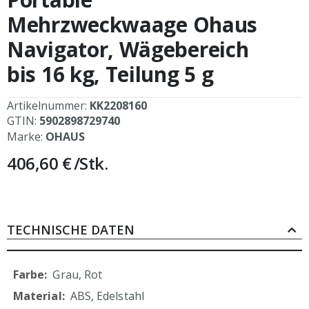
der
Bildergalerie
Mehrzweckwaage Ohaus
springen
Navigator, Wägebereich
bis 16 kg, Teilung 5 g
Artikelnummer:
KK2208160
GTIN:
5902898729740
Marke:
OHAUS
406,60 €
/Stk.
TECHNISCHE DATEN
Mehr
Grau, Rot
Informationen
ABS, Edelstahl