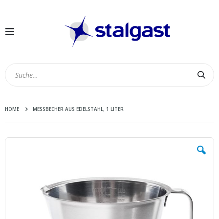
Navigation
umschalten
Suc
HOME
MESSBECHER AUS EDELSTAHL, 1 LITER
Zum
Ende
der
Bildergalerie
springen