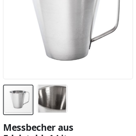
Zum
Anfang
Messbecher aus
der
Bildergalerie