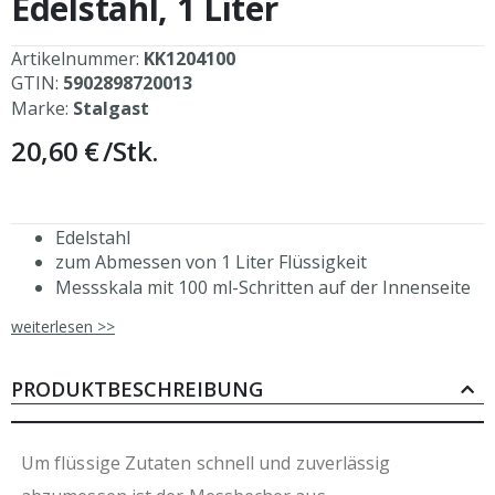
Edelstahl, 1 Liter
springen
Artikelnummer:
KK1204100
GTIN:
5902898720013
Marke:
Stalgast
20,60 €
/Stk.
Edelstahl
zum Abmessen von 1 Liter Flüssigkeit
Messskala mit 100 ml-Schritten auf der Innenseite
kurzer, tropffreier Ausguss
weiterlesen >>
handlicher Henkel
stabile Standfläche
gerundete Ränder
PRODUKTBESCHREIBUNG
Um flüssige Zutaten schnell und zuverlässig