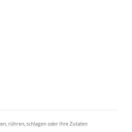
lmengen können minimal abweichen
ten, rühren, schlagen oder Ihre Zutaten