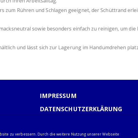
durch Ihren Arbeitsalltag.
rs zum Rühren und Schlagen geeignet, der Schüttrand erleic
schmacksneutral sowie besonders einfach zu reinigen, um di
hältlich und lässt sich zur Lagerung im Handumdrehen plat
IMPRESSUM
DATENSCHUTZERKLÄRUNG
AGB
bsite zu verbessern. Durch die weitere Nutzung unserer Webseite