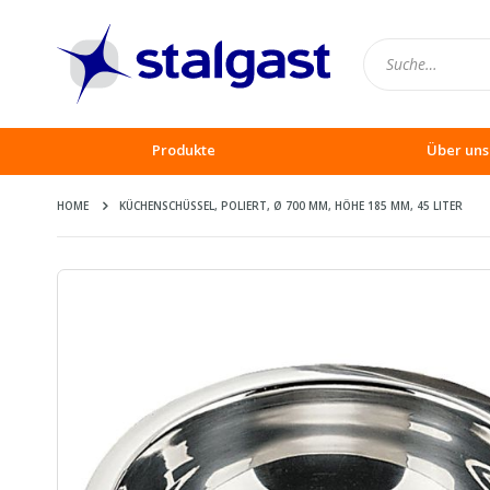
Produkte
Über uns
HOME
KÜCHENSCHÜSSEL, POLIERT, Ø 700 MM, HÖHE 185 MM, 45 LITER
Zum
Ende
der
Bildergalerie
springen