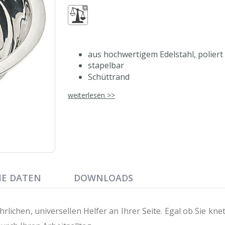
aus hochwertigem Edelstahl, poliert
stapelbar
Schüttrand
leicht bauchige Form
weiterlesen >>
durabel und langlebig
Angaben für Abmessungen und Fül
HE DATEN
DOWNLOADS
lichen, universellen Helfer an Ihrer Seite. Egal ob Sie kne