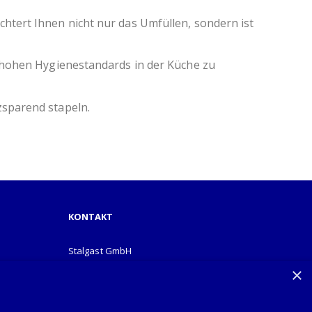
htert Ihnen nicht nur das Umfüllen, sondern ist
e hohen Hygienestandards in der Küche zu
zsparend stapeln.
KONTAKT
Stalgast GmbH
Mary-Somerville-Str.6
×
28359 Bremen
info@stalgast.de