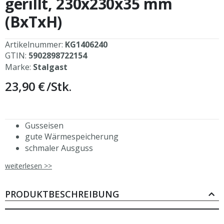
gerillt, 230x230x35 mm
springen
(BxTxH)
Artikelnummer:
KG1406240
GTIN:
5902898722154
Marke:
Stalgast
23,90 €
/Stk.
Gusseisen
gute Wärmespeicherung
schmaler Ausguss
handlicher Griff mit Aufhängeöse
weiterlesen >>
typisches Grillmuster
geeignet für alle Wärmequellen
nicht spülmaschinengeeignet
PRODUKTBESCHREIBUNG
nach Gebrauch mit mildem Spülmittel reinigen und
nach dem Trocknen mit Pflanzenöl einreiben