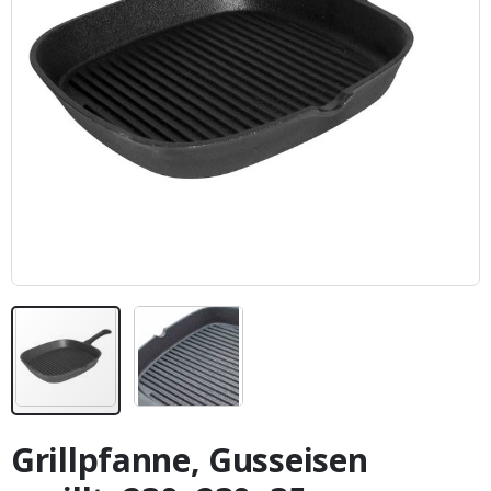
Zum
Anfang
Grillpfanne, Gusseisen
der
Bildergalerie