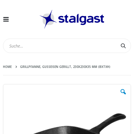
Navigation
umschalten
Suc
HOME
GRILLPFANNE, GUSSEISEN GERILLT, 230X230X35 MM (BXTXH)
Zum
Ende
der
Bildergalerie
springen