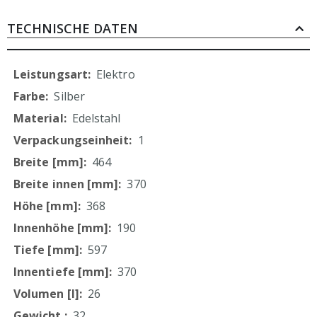
"ONE TOUCH"-Funktion zur automatischen
Verlängerung des Zyklus um 20 Sekunden
TECHNISCHE DATEN
zwei leistungsstarke Magnetronen für
gleichmäßige Ergebnisse
LED-Anzeige und Innenbeleuchtung
Mehr
Elektro
akustisches Endsignal
Informationen
Silber
Fassungsvermögen: 26 Liter
Edelstahl
Abmessung Garraum: 370x370x190 mm (BxTxH)
für die gewerbliche Nutzung geeignet
1
464
370
368
190
597
370
26
32