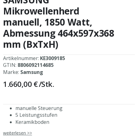
der
Bildergalerie
Mikrowellenherd
springen
manuell, 1850 Watt,
Abmessung 464x597x368
mm (BxTxH)
Artikelnummer:
KE3009185
GTIN:
8806092114685
Marke:
Samsung
1.660,00 €
/Stk.
manuelle Steuerung
5 Leistungsstufen
Keramikboden
"REPEAT"-Funktion zur Wiederholung des letzten
weiterlesen >>
Zyklus