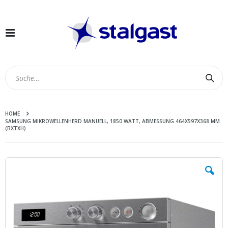
Navigation
umschalten
Suc
HOME
SAMSUNG MIKROWELLENHERD MANUELL, 1850 WATT, ABMESSUNG 464X597X368 MM
(BXTXH)
Zum
Ende
der
Bildergalerie
springen