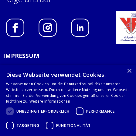
IMPRESSUM
DATENSCHUTZERKLÄRUNG
×
Diese Webseite verwendet Cookies.
AGB
Wir verwenden Cookies, um die Benutzerfreundlichkeit unserer
Website zu verbessern. Durch die weitere Nutzung unserer Webseite
KONTAKT
stimmen Sie der Verwendung von Cookies gemäß unserer Cookie-
Richtlinie zu.
Weitere Informationen
Stalgast GmbH
UNBEDINGT ERFORDERLICH
PERFORMANCE
Mary-Somerville-Str.6
28359 Bremen
TARGETING
FUNKTIONALITÄT
info@stalgast.de