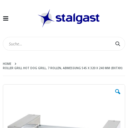
Navigation
umschalten
Suc
HOME
ROLLER GRILL HOT DOG GRILL, 7 ROLLEN, ABMESSUNG 545 X 320 X 240 MM (BXTXH)
Zum
Ende
der
Bildergalerie
springen