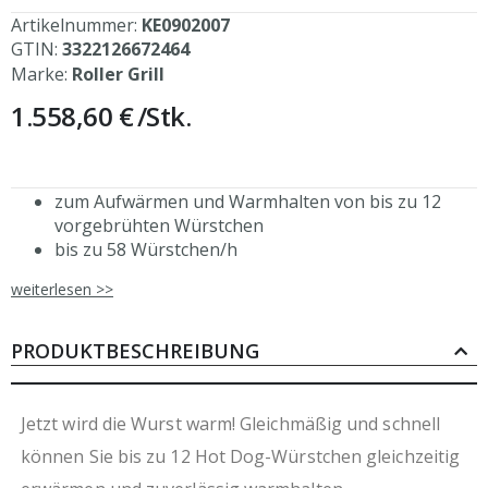
Artikelnummer:
KE0902007
GTIN:
3322126672464
Marke:
Roller Grill
1.558,60 €
/Stk.
zum Aufwärmen und Warmhalten von bis zu 12
vorgebrühten Würstchen
bis zu 58 Würstchen/h
7 Rollen aus Chrom
weiterlesen >>
Länge der Rollen: 440 mm, Durchmesser 30 mm
Raum zwischen den Rollen: 15 mm
Fettauffangschale, spülmaschinengeeignet
PRODUKTBESCHREIBUNG
Asynchronmotor
Jetzt wird die Wurst warm! Gleichmäßig und schnell
können Sie bis zu 12 Hot Dog-Würstchen gleichzeitig