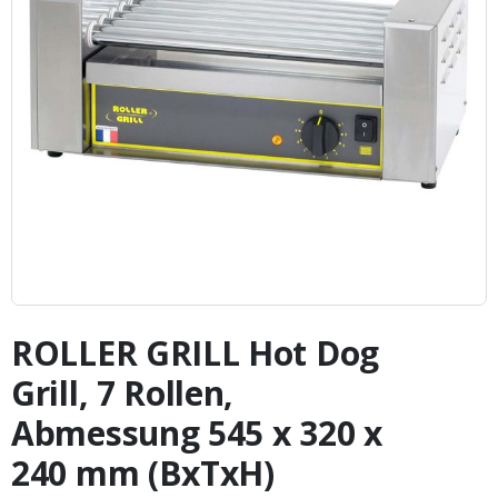
Zum
Anfang
ROLLER GRILL Hot Dog
der
Bildergalerie
Grill, 7 Rollen,
springen
Abmessung 545 x 320 x
240 mm (BxTxH)