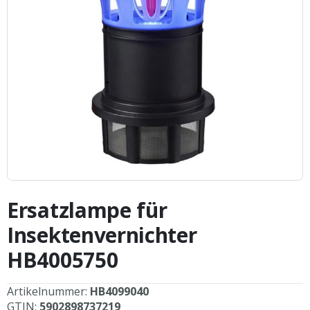
Zum
Anfang
Ersatzlampe für
der
Bildergalerie
Insektenvernichter
springen
HB4005750
Artikelnummer:
HB4099040
GTIN:
5902898737219