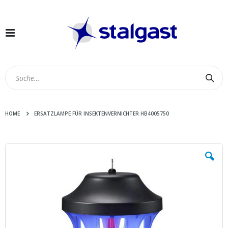
Navigation
umschalten
Suc
HOME
ERSATZLAMPE FÜR INSEKTENVERNICHTER HB4005750
Zum
Ende
der
Bildergalerie
springen