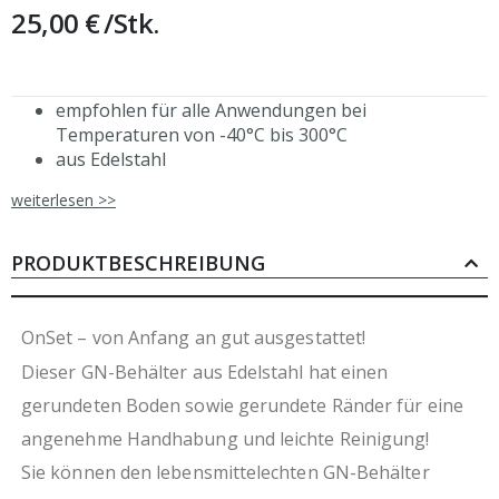
25,00 €
/Stk.
empfohlen für alle Anwendungen bei
Temperaturen von -40°C bis 300°C
aus Edelstahl
leicht sauber zu halten
weiterlesen >>
vielseitige Verwendung in: Kühlvitrinen und -
theken, Heißluft-Dampfgarern, Bains Marie,
Transportbehältern sowie zur
PRODUKTBESCHREIBUNG
Lebensmittellagerung
Deckel separat erhältlich
OnSet – von Anfang an gut ausgestattet!
Dieser GN-Behälter aus Edelstahl hat einen
gerundeten Boden sowie gerundete Ränder für eine
angenehme Handhabung und leichte Reinigung!
Sie können den lebensmittelechten GN-Behälter