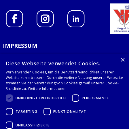
IMPRESSUM
DATENSCHUTZERKLÄRUNG
×
Diese Webseite verwendet Cookies.
AGB
Wir verwenden Cookies, um die Benutzerfreundlichkeit unserer
Website zu verbessern. Durch die weitere Nutzung unserer Webseite
KONTAKT
stimmen Sie der Verwendung von Cookies gemäß unserer Cookie-
Richtlinie zu.
Weitere Informationen
Stalgast GmbH
UNBEDINGT ERFORDERLICH
PERFORMANCE
Mary-Somerville-Str.6
28359 Bremen
TARGETING
FUNKTIONALITÄT
info@stalgast.de
+49 421 408844-0
UNKLASSIFIZIERTE