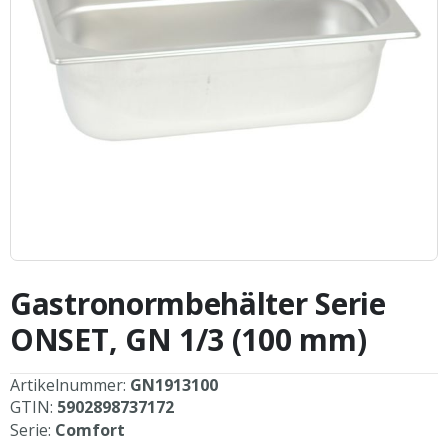
Zum
Anfang
Gastronormbehälter Serie
der
Bildergalerie
ONSET, GN 1/3 (100 mm)
springen
Artikelnummer:
GN1913100
GTIN:
5902898737172
Serie:
Comfort