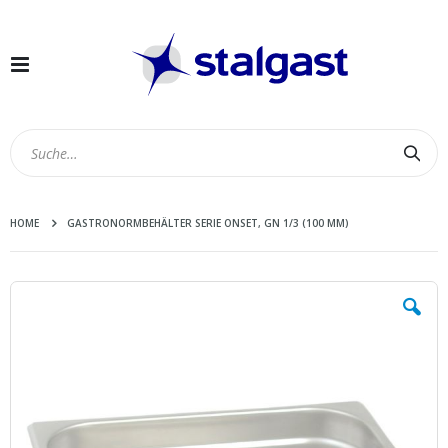
Navigation
umschalten
Suc
HOME
GASTRONORMBEHÄLTER SERIE ONSET, GN 1/3 (100 MM)
Zum
Ende
der
Bildergalerie
springen