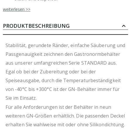
spülmaschinengeeignet
weiterlesen >>
großes Angebot an verfügbaren Größen
angegebene Füllmenge kann minimal abweichen
für Vorbereitung, Lagerung, Transport,
PRODUKTBESCHREIBUNG
Konvektomaten, Kombidämpfer
(luftdichte) Deckel erhältlich
Stabilität, gerundete Ränder, einfache Säuberung und
Passgenauigkeit zeichnen den Gastronormbehälter
aus unserer umfangreichen Serie STANDARD aus.
Egal ob bei der Zubereitung oder bei der
Speiseausgabe, durch die Temperaturbeständigkeit
von -40°C bis +300°C ist der GN-Behälter immer für
Sie im Einsatz.
Für alle Anforderungen ist der Behälter in neun
weiteren GN-Größen erhältlich. Die passenden Deckel
erhalten Sie wahlweise mit oder ohne Silikondichtung.