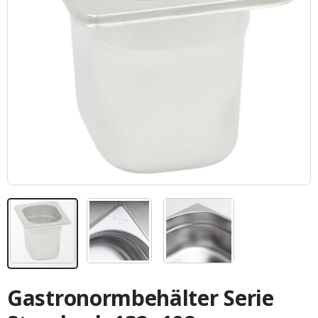
Zum
Anfang
Gastronormbehälter Serie
der
Bildergalerie