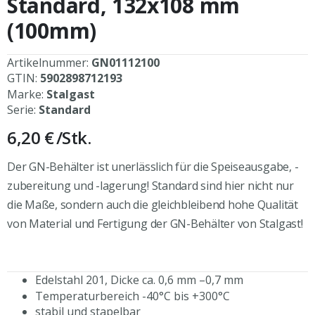
Standard, 132x108 mm
springen
(100mm)
Artikelnummer:
GN01112100
GTIN:
5902898712193
Marke:
Stalgast
Serie:
Standard
6,20 €
/Stk.
Der GN-Behälter ist unerlässlich für die Speiseausgabe, -
zubereitung und -lagerung! Standard sind hier nicht nur
die Maße, sondern auch die gleichbleibend hohe Qualität
von Material und Fertigung der GN-Behälter von Stalgast!
Edelstahl 201, Dicke ca. 0,6 mm –0,7 mm
Temperaturbereich -40°C bis +300°C
stabil und stapelbar