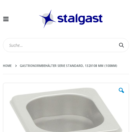
Navigation
umschalten
Suc
HOME
GASTRONORMBEHÄLTER SERIE STANDARD, 132X108 MM (100MM)
Zum
Ende
der
Bildergalerie
springen