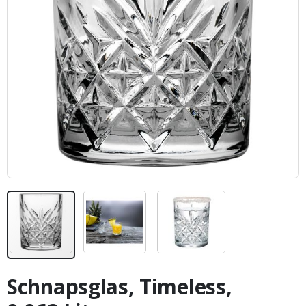
Zum
Anfang
Schnapsglas, Timeless,
der
Bildergalerie