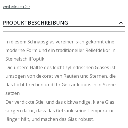
langlebig
weiterlesen >>
hygienisch durch antimikrobielle Beschichtung
spülmaschinenfest
recyclebar
PRODUKTBESCHREIBUNG
optimal für den professionellen Einsatz in Café,
Hotel, Restaurant oder bei Banketten
Qualitätsprodukt aus traditionsreicher Manufaktur
In diesem Schnapsglas vereinen sich gekonnt eine
das angegebene Fassungsvermögen entspricht der
moderne Form und ein traditioneller Reliefdekor in
Füllmenge bis zum Glasrand
Steinelschliffoptik.
Angaben für Abmessungen und Füllmengen
können leicht abweichen
Die untere Hälfte des leicht zylindrischen Glases ist
Verkauf in Verpackungseinheiten
umzogen von dekorativen Rauten und Sternen, die
Preis pro Stück
das Licht brechen und Ihr Getränk optisch in Szene
setzen.
Der verdickte Stiel und das dickwandige, klare Glas
sorgen dafür, dass das Getränk seine Temperatur
länger hält, und machen das Glas robust.