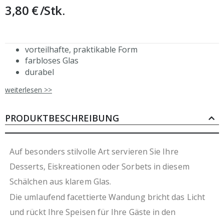
3,80 €
/Stk.
vorteilhafte, praktikable Form
farbloses Glas
durabel
spülmaschinenfest
weiterlesen >>
recyclebar
optimal für den A9professionellen Einsatz in
Eiscafé, Restaurant, Hotellerie oder Catering und
PRODUKTBESCHREIBUNG
Kantine
italienisches Qualitätsprodukt
das angegebene Fassungsvermögen entspricht der
Auf besonders stilvolle Art servieren Sie Ihre
Füllmenge bis zum Glasrand
Desserts, Eiskreationen oder Sorbets in diesem
Angaben für Abmessungen und Füllmengen
Schälchen aus klarem Glas.
können leicht abweichen
Verkauf in Verpackungseinheiten
Die umlaufend facettierte Wandung bricht das Licht
und rückt Ihre Speisen für Ihre Gäste in den