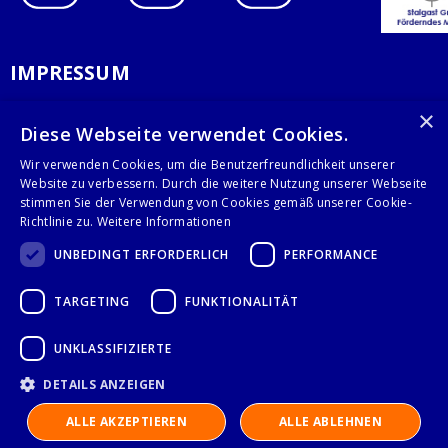
IMPRESSUM
DATENSCHUTZERKLÄRUNG
×
Diese Webseite verwendet Cookies.
AGB
Wir verwenden Cookies, um die Benutzerfreundlichkeit unserer
Website zu verbessern. Durch die weitere Nutzung unserer Webseite
KONTAKT
stimmen Sie der Verwendung von Cookies gemäß unserer Cookie-
Richtlinie zu.
Weitere Informationen
Stalgast GmbH
UNBEDINGT ERFORDERLICH
PERFORMANCE
Mary-Somerville-Str.6
28359 Bremen
TARGETING
FUNKTIONALITÄT
info@stalgast.de
+49 421 408844-0
UNKLASSIFIZIERTE
DETAILS ANZEIGEN
© 2021 Stalgast GmbH
ALLE AKZEPTIEREN
ALLE ABLEHNEN