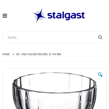
Navigation
umschalten
Suc
HOME
EIS- UND DESSERTBECHER, Ø 104 MM
Zum
Ende
der
Bildergalerie
springen