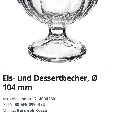
Zum
Anfang
Eis- und Dessertbecher, Ø
der
Bildergalerie
104 mm
springen
Artikelnummer:
GL4004260
GTIN:
8004360995374
Marke:
Bormioli Rocco