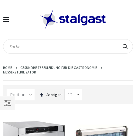
Navigation
umschalten
Suc
HOME
GESUNDHEITSBEKLEIDUNG FÜR DIE GASTRONOMIE
MESSERSTERILISATOR
In
Anzeigen
absteigender
Reihenfolge
EINKAUFEN
NACH