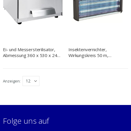
Ei- und Messersterilisator,
Insektenvernichter,
Abmessung 360 x 530 x 245
Wirkungskreis 50 m,
mm (BxTxH)
Abmessung 650 x 95 x 320
mm (BxTxH)
Anzeigen
Folge uns auf