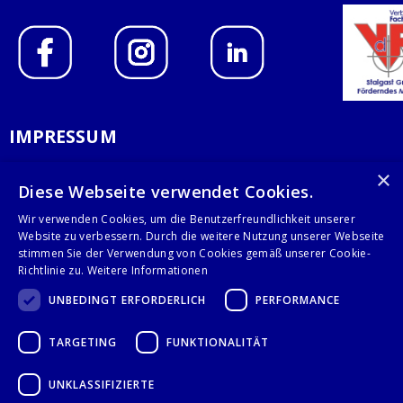
IMPRESSUM
DATENSCHUTZERKLÄRUNG
×
Diese Webseite verwendet Cookies.
AGB
Wir verwenden Cookies, um die Benutzerfreundlichkeit unserer
Website zu verbessern. Durch die weitere Nutzung unserer Webseite
KONTAKT
stimmen Sie der Verwendung von Cookies gemäß unserer Cookie-
Richtlinie zu.
Weitere Informationen
Stalgast GmbH
UNBEDINGT ERFORDERLICH
PERFORMANCE
Mary-Somerville-Str.6
28359 Bremen
TARGETING
FUNKTIONALITÄT
info@stalgast.de
+49 421 408844-0
UNKLASSIFIZIERTE