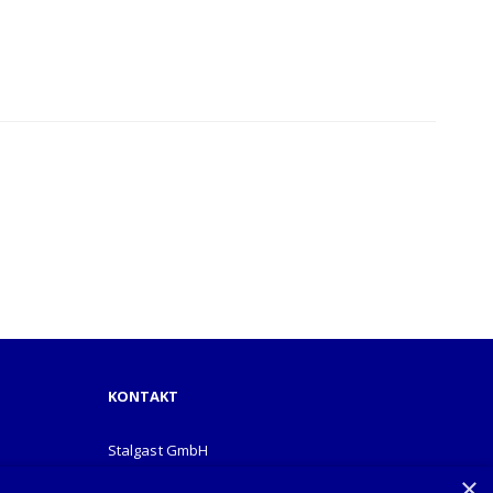
KONTAKT
Stalgast GmbH
Mary-Somerville-Str.6
×