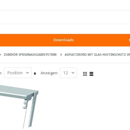
Downloads
ZUBEHÖR SPEISENAUSGABESYSTEME
AUFSATZBORD MIT GLAS-HUSTENSCHUTZ 
h
Anzeigen
In
Ansicht
Raster
Liste
absteigender
als
Reihenfolge