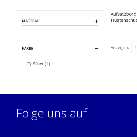
Aufsatzbord 
Hustenschut
MATERIAL
Wärmelamp
mm für
Speisenaus
Anzeigen
FARBE
item
Silber
1
Folge uns auf