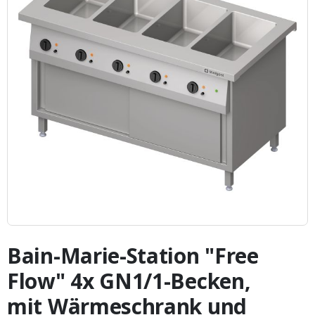
Zum
Anfang
Bain-Marie-Station "Free
der
Bildergalerie
Flow" 4x GN1/1-Becken,
springen
mit Wärmeschrank und