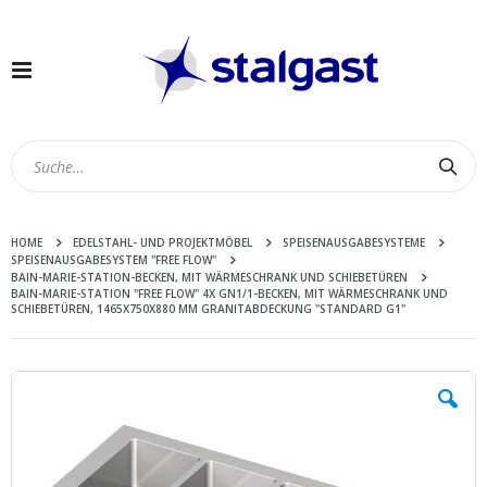
Navigation
umschalten
Suc
HOME
EDELSTAHL- UND PROJEKTMÖBEL
SPEISENAUSGABESYSTEME
SPEISENAUSGABESYSTEM "FREE FLOW"
BAIN-MARIE-STATION-BECKEN, MIT WÄRMESCHRANK UND SCHIEBETÜREN
BAIN-MARIE-STATION "FREE FLOW" 4X GN1/1-BECKEN, MIT WÄRMESCHRANK UND
SCHIEBETÜREN, 1465X750X880 MM GRANITABDECKUNG "STANDARD G1"
Zum
Ende
der
Bildergalerie
springen