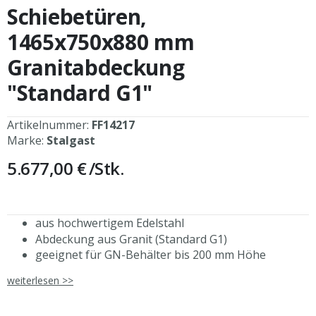
Schiebetüren,
1465x750x880 mm
Granitabdeckung
"Standard G1"
Artikelnummer:
FF14217
Marke:
Stalgast
5.677,00 €
/Stk.
aus hochwertigem Edelstahl
Abdeckung aus Granit (Standard G1)
geeignet für GN-Behälter bis 200 mm Höhe
Temperaturbereich Bain-Marie: +30°C bis +95°C
weiterlesen >>
Temperaturbereich Wärmeschrank: +30°C bis
+70°C (Regler hinter rechter Tür)