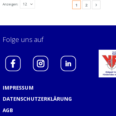
Seite
Anzeigen
Sie lesen gerade Sei
Seite
Seite
Weiter
1
2
Folge uns auf
IMPRESSUM
DATENSCHUTZERKLÄRUNG
AGB