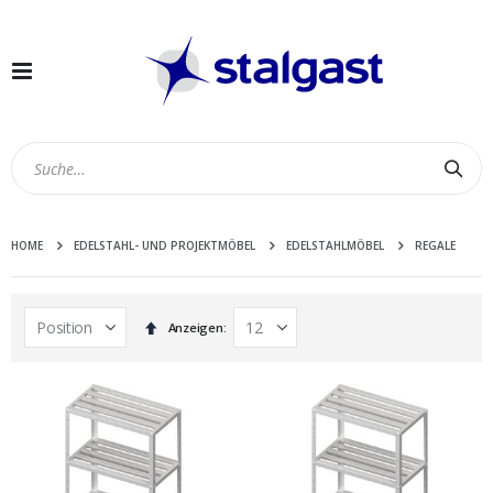
Navigation
umschalten
Suc
HOME
EDELSTAHL- UND PROJEKTMÖBEL
EDELSTAHLMÖBEL
REGALE
In
Anzeigen
absteigender
Reihenfolge