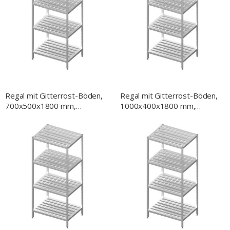
Regal mit Gitterrost-Böden,
Regal mit Gitterrost-Böden,
700x500x1800 mm,
1000x400x1800 mm,
verschweißt
verschweißt