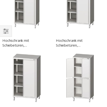
EINKAUFEN
Hochschrank mit
Hochschrank mit
NACH
Schiebetüren,
Schiebetüren,
800x500x2000 mm,
800x600x1800 mm,
verschweißt
verschweißt