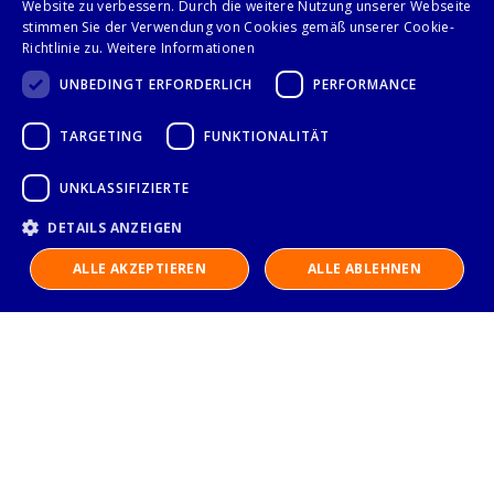
Website zu verbessern. Durch die weitere Nutzung unserer Webseite
Seite
stimmen Sie der Verwendung von Cookies gemäß unserer Cookie-
Anzeigen
Sie lesen gerade Sei
Seite
Seite
Weiter
1
2
Richtlinie zu.
Weitere Informationen
UNBEDINGT ERFORDERLICH
PERFORMANCE
TARGETING
FUNKTIONALITÄT
Folge uns auf
UNKLASSIFIZIERTE
DETAILS ANZEIGEN
ALLE AKZEPTIEREN
ALLE ABLEHNEN
IMPRESSUM
DATENSCHUTZERKLÄRUNG
AGB