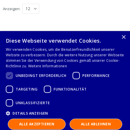
Anzeigen
×
Diese Webseite verwendet Cookies.
Folge uns auf
Wir verwenden Cookies, um die Benutzerfreundlichkeit unserer
Website zu verbessern. Durch die weitere Nutzung unserer Webseite
stimmen Sie der Verwendung von Cookies gemäß unserer Cookie-
Richtlinie zu.
Weitere Informationen
UNBEDINGT ERFORDERLICH
PERFORMANCE
TARGETING
FUNKTIONALITÄT
IMPRESSUM
UNKLASSIFIZIERTE
DATENSCHUTZERKLÄRUNG
DETAILS ANZEIGEN
ALLE AKZEPTIEREN
ALLE ABLEHNEN
AGB