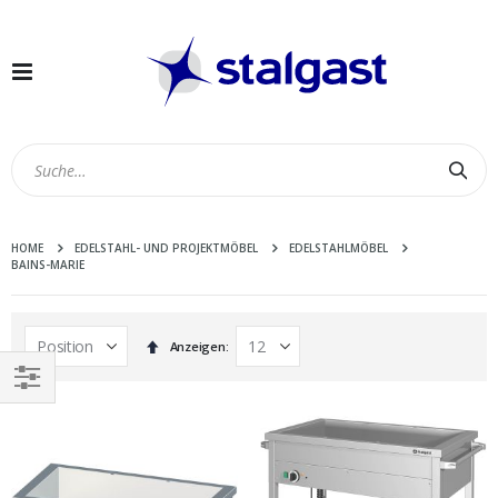
Navigation
umschalten
Suc
HOME
EDELSTAHL- UND PROJEKTMÖBEL
EDELSTAHLMÖBEL
BAINS-MARIE
In
Anzeigen
absteigender
Reihenfolge
EINKAUFEN
NACH