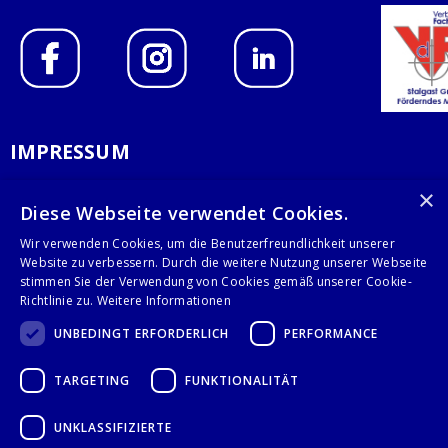
IMPRESSUM
DATENSCHUTZERKLÄRUNG
×
Diese Webseite verwendet Cookies.
AGB
Wir verwenden Cookies, um die Benutzerfreundlichkeit unserer
Website zu verbessern. Durch die weitere Nutzung unserer Webseite
KONTAKT
stimmen Sie der Verwendung von Cookies gemäß unserer Cookie-
Richtlinie zu.
Weitere Informationen
Stalgast GmbH
UNBEDINGT ERFORDERLICH
PERFORMANCE
Mary-Somerville-Str.6
28359 Bremen
TARGETING
FUNKTIONALITÄT
info@stalgast.de
+49 421 408844-0
UNKLASSIFIZIERTE