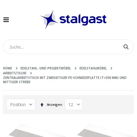
Navigation
umschalten
Suc
HOME
EDELSTAHL- UND PROJEKTMÖBEL
EDELSTAHLMÖBEL
ARBEITSTISCHE
ZENTRALARBEITSTISCH MIT ZWEISEITIGER PE-SCHNEIDEPLATTE (T=300 MM) UND
MITTIGER STREBE
In
Anzeigen
absteigender
Reihenfolge