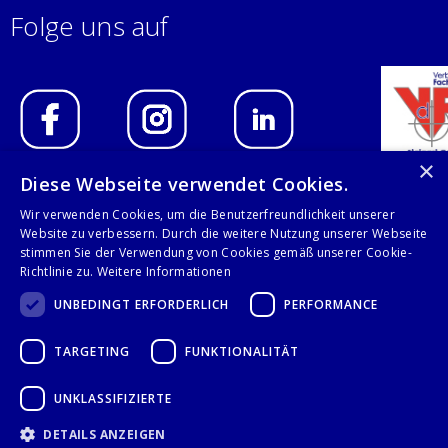
Folge uns auf
×
Diese Webseite verwendet Cookies.
IMPRESSUM
Wir verwenden Cookies, um die Benutzerfreundlichkeit unserer
Website zu verbessern. Durch die weitere Nutzung unserer Webseite
DATENSCHUTZERKLÄRUNG
stimmen Sie der Verwendung von Cookies gemäß unserer Cookie-
Richtlinie zu.
Weitere Informationen
AGB
UNBEDINGT ERFORDERLICH
PERFORMANCE
KONTAKT
TARGETING
FUNKTIONALITÄT
Stalgast GmbH
UNKLASSIFIZIERTE
Mary-Somerville-Str.6
DETAILS ANZEIGEN
28359 Bremen