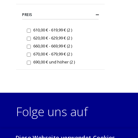
PREIS
items
610,00 €
-
619,99 €
2
items
620,00 €
-
629,99 €
2
items
660,00 €
-
669,99 €
2
items
670,00 €
-
679,99 €
2
items
690,00 €
und höher
2
Folge uns auf
Diese Webseite verwendet Cookies.