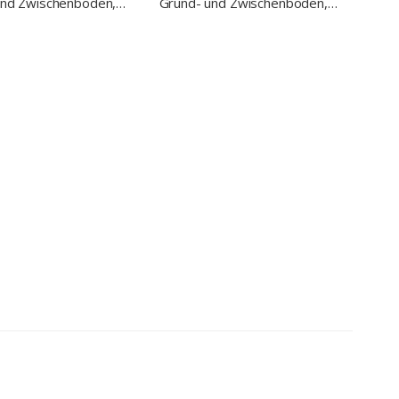
und Zwischenboden,
Grund- und Zwischenboden,
x850 mm, mit
400x700x850 mm, mit
ng, verschweißt
Aufkantung, verschweißt