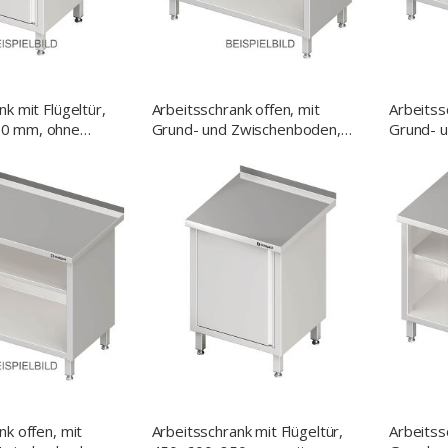
k mit Flügeltür,
Arbeitsschrank offen, mit
Arbeitss
0 mm, ohne
Grund- und Zwischenboden,
Grund- 
 verschweißt
500x700x850 mm, ohne
400x700
Aufkantung, verschweißt
Aufkantu
nk offen, mit
Arbeitsschrank mit Flügeltür,
Arbeitss