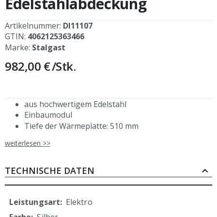
Edelstahlabdeckung
Artikelnummer:
DI11107
GTIN:
4062125363466
Marke:
Stalgast
982,00 €
/Stk.
aus hochwertigem Edelstahl
Einbaumodul
Tiefe der Wärmeplatte: 510 mm
Temperaturbereich der Wärmeplatte: +30°C bis
weiterlesen >>
+85°C
2400 W elektrische Leistung
aus eigener, ressourcenschonender Produktion
TECHNISCHE DATEN
Mehr
Elektro
Informationen