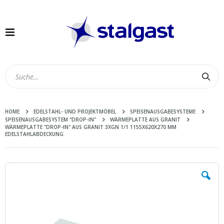
Navigation
umschalten
Suc
HOME
EDELSTAHL- UND PROJEKTMÖBEL
SPEISENAUSGABESYSTEME
SPEISENAUSGABESYSTEM "DROP-IN"
WÄRMEPLATTE AUS GRANIT
WÄRMEPLATTE "DROP-IN" AUS GRANIT 3XGN 1/1 1155X620X270 MM
EDELSTAHLABDECKUNG
Zum
Ende
der
Bildergalerie
springen