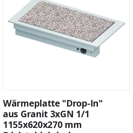
Zum
Anfang
Wärmeplatte "Drop-In"
der
Bildergalerie
aus Granit 3xGN 1/1
springen
1155x620x270 mm