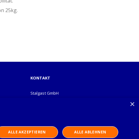
lität.
on 25kg.
KONTAKT
Stalgast GmbH
Mary-Somerville-Str.6
×
28359 Bremen
info@stalgast.de
+49 421 408844-0
ALLE AKZEPTIEREN
ALLE ABLEHNEN