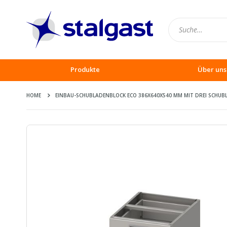
Produkte
Über uns
HOME
EINBAU-SCHUBLADENBLOCK ECO 386X640X540 MM MIT DREI SCHU
Zum
Ende
der
Bildergalerie
springen