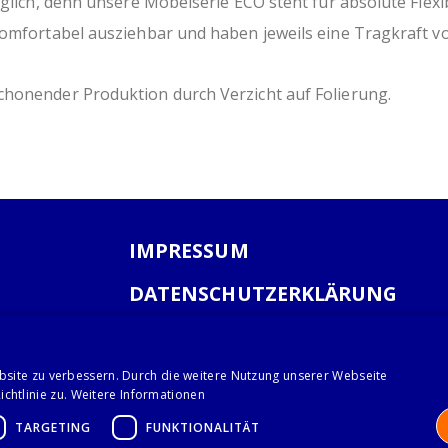
glich, denn unsere Möbelserie ECO steht für absolute Flexibi
komfortabel ausziehbar und haben jeweils eine Tragkraft v
chonender Produktion durch Verzicht auf Folierung.
IMPRESSUM
DATENSCHUTZERKLÄRUNG
AGB
bsite zu verbessern. Durch die weitere Nutzung unserer Webseite
chtlinie zu.
Weitere Informationen
TARGETING
FUNKTIONALITÄT