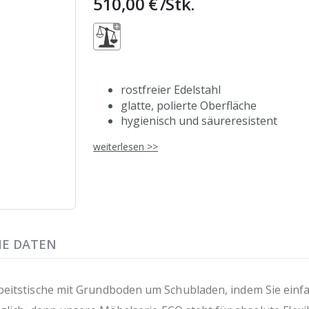
510,00 €
/Stk.
rostfreier Edelstahl
glatte, polierte Oberfläche
hygienisch und säureresistent
Blende aus doppelwandigem Edelsta
weiterlesen >>
rutschfeste ABS-Griffe
Tragkraft von 25kg
robuste Verbindungen
einfach und schnell einzubauen
passgenaue Verarbeitung
leichtverständliche Anleitung
HE DATEN
stabil und langlebig
auch mit zwei Schubladen lieferbar
eitstische mit Grundboden um Schubladen, indem Sie einfa