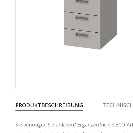
Zum
Anfang
PRODUKTBESCHREIBUNG
TECHNISC
der
Bildergalerie
springen
Sie benötigen Schubladen? Ergänzen Sie die ECO-Arb