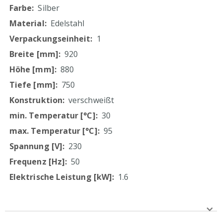
höhenverstellbare Füße
Informationen
Silber
1600 W elektrische Leistung
Edelstahl
Stromversorgung 230 V, 50 Hz
aus eigener, ressourcenschonender Produktion
1
920
880
750
verschweißt
30
95
230
50
1.6