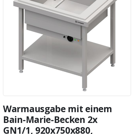
Zum
Anfang
Warmausgabe mit einem
der
Bildergalerie
Bain-Marie-Becken 2x
springen
GN1/1, 920x750x880,