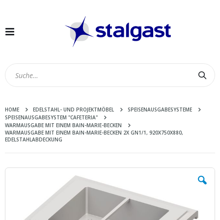
Navigation
umschalten
Suc
HOME
EDELSTAHL- UND PROJEKTMÖBEL
SPEISENAUSGABESYSTEME
SPEISENAUSGABESYSTEM "CAFETERIA"
WARMAUSGABE MIT EINEM BAIN-MARIE-BECKEN
WARMAUSGABE MIT EINEM BAIN-MARIE-BECKEN 2X GN1/1, 920X750X880,
EDELSTAHLABDECKUNG
Zum
Ende
der
Bildergalerie
springen