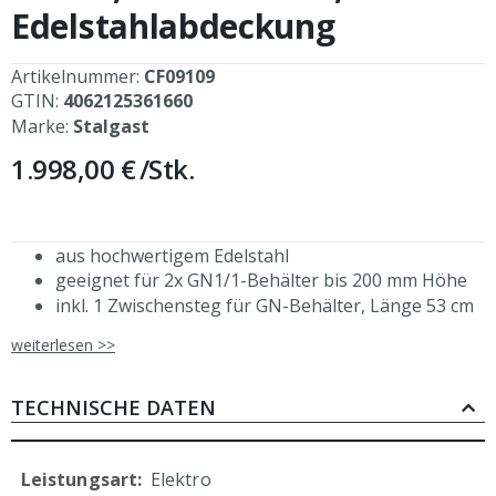
Edelstahlabdeckung
Artikelnummer:
CF09109
GTIN:
4062125361660
Marke:
Stalgast
1.998,00 €
/Stk.
aus hochwertigem Edelstahl
geeignet für 2x GN1/1-Behälter bis 200 mm Höhe
inkl. 1 Zwischensteg für GN-Behälter, Länge 53 cm
inkl. 2 Zwischenstegen für GN-Behälter, Länge 32,5
weiterlesen >>
cm
Temperaturbereich: +30°C bis +95°C
manuelles Befüllen und Ablassen des Wassers
TECHNISCHE DATEN
stufenlose Temperatureinstellung
Betriebskontrolleuchten
Mehr
mit Grundboden
Elektro