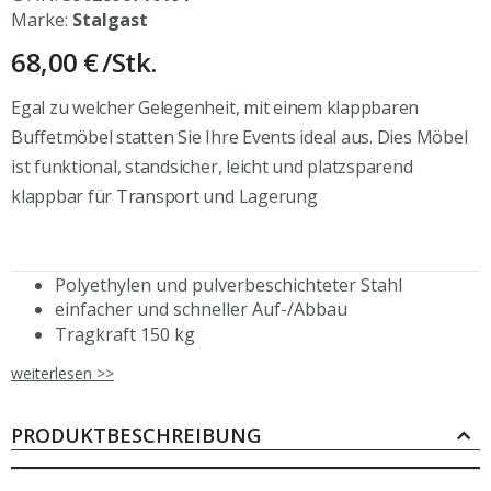
Marke:
Stalgast
68,00 €
/Stk.
Egal zu welcher Gelegenheit, mit einem klappbaren
Buffetmöbel statten Sie Ihre Events ideal aus. Dies Möbel
ist funktional, standsicher, leicht und platzsparend
klappbar für Transport und Lagerung
Polyethylen und pulverbeschichteter Stahl
einfacher und schneller Auf-/Abbau
Tragkraft 150 kg
für den Outdoorbereich geeignet
weiterlesen >>
Rückenlehne mit Griffmulde
für Catering, Sommerfest, Empfänge, Buffet
handlich, leicht, robust, standfest
PRODUKTBESCHREIBUNG
platzsparend zu lagern
pflegeleicht