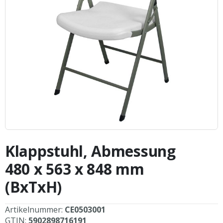
Zum
Anfang
Klappstuhl, Abmessung
der
Bildergalerie
480 x 563 x 848 mm
springen
(BxTxH)
Artikelnummer:
CE0503001
GTIN:
5902898716191