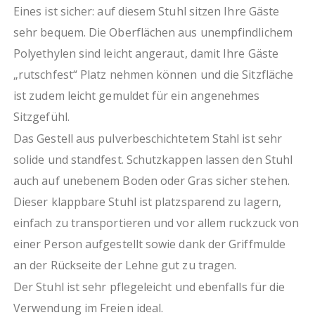
Sitz-H. 46 cm, -B. 41 cm, -T. 43 cm
Eines ist sicher: auf diesem Stuhl sitzen Ihre Gäste
Passende Husse in Weiß und Schwarz erhältlich
sehr bequem. Die Oberflächen aus unempfindlichem
(CE0803010, CE0803020)
Polyethylen sind leicht angeraut, damit Ihre Gäste
„rutschfest“ Platz nehmen können und die Sitzfläche
ist zudem leicht gemuldet für ein angenehmes
Sitzgefühl.
Das Gestell aus pulverbeschichtetem Stahl ist sehr
solide und standfest. Schutzkappen lassen den Stuhl
auch auf unebenem Boden oder Gras sicher stehen.
Dieser klappbare Stuhl ist platzsparend zu lagern,
einfach zu transportieren und vor allem ruckzuck von
einer Person aufgestellt sowie dank der Griffmulde
an der Rückseite der Lehne gut zu tragen.
Der Stuhl ist sehr pflegeleicht und ebenfalls für die
Verwendung im Freien ideal.