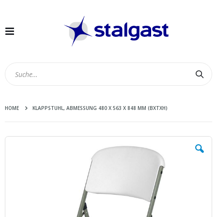
Navigation
umschalten
Suc
HOME
KLAPPSTUHL, ABMESSUNG 480 X 563 X 848 MM (BXTXH)
Zum
Ende
der
Bildergalerie
springen