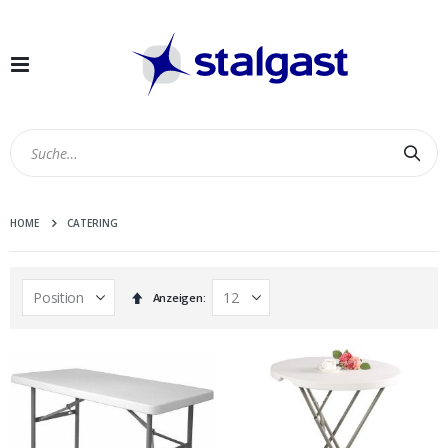
Navigation
umschalten
Suc
HOME
CATERING
In
Anzeigen
absteigender
Reihenfolge