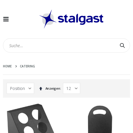
Navigation
umschalten
Suc
HOME
CATERING
In
Anzeigen
absteigender
Reihenfolge