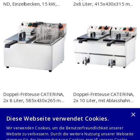
ND, Einzelbecken, 15 kW,
2x8 Liter, 415x430x315 mm
400x700x850 mm (BxTxH)
(BxTxH), 2x 2 kW 230 V
Doppel-Fritteuse CATERINA,
Doppel-Fritteuse CATERINA,
2x 8 Liter, 585x430x265 mm
2x 10 Liter, mit Ablasshahn
(BxTxH), 2x 3 kW 230 V
610x510x390 mm (BxTxH),
×
2x 3 kW 230V
Diese Webseite verwendet Cookies.
Seite
Anzeigen
Sie lesen gerade Seite
Seite
Seite
Seite
Seite
Sei
We
1
2
3
4
5
Wir verwenden Cookies, um die Benutzerfreundlichkeit unserer
Website zu verbessern. Durch die weitere Nutzung unserer Webseite
stimmen Sie der Verwendung von Cookies gemäß unserer Cookie-