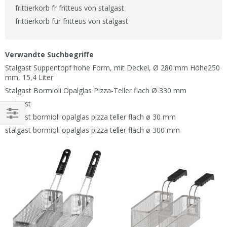
frittierkorb fr fritteus von stalgast
frittierkorb fur fritteus von stalgast
Verwandte Suchbegriffe
Stalgast Suppentopf hohe Form, mit Deckel, Ø 280 mm Höhe250
mm, 15,4 Liter
Stalgast Bormioli Opalglas Pizza-Teller flach Ø 330 mm
stalgast
stalgast bormioli opalglas pizza teller flach ø 30 mm
EINKAUFEN
stalgast bormioli opalglas pizza teller flach ø 300 mm
NACH