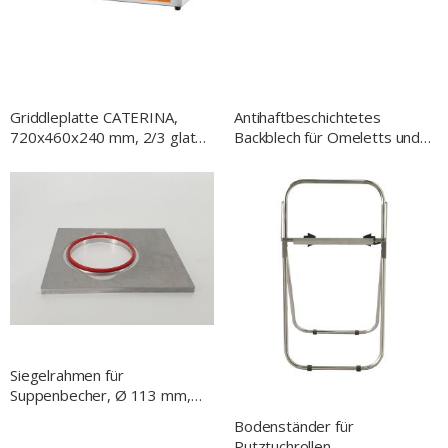
Griddleplatte CATERINA,
Antihaftbeschichtetes
720x460x240 mm, 2/3 glatt
Backblech für Omeletts und
und 1/3 gerillt, 3,5 kW 230 V
Pancakes GN 1/1
Siegelrahmen für
Suppenbecher, Ø 113 mm,
für Siegelgerät NT0501260
Bodenständer für
Putztuchrollen