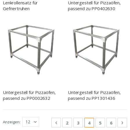
Lenkrollensatz für
Untergestell für Pizzaöfen,
Gefriertruhen
passend zu PP0402630
Untergestell für Pizzaöfen,
Untergestell für Pizzaöfen,
passend zu PP0002632
passend zu PP1301436
Seite
Anzeigen
Seite
Zurück
Seite
Seite
Sie lesen gerade Se
Seite
Seite
Sei
We
2
3
4
5
6