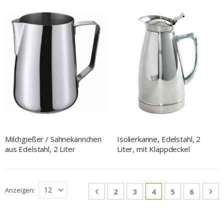
Edelstahl
Milchgießer / Sahnekännchen
Isolierkanne, Edelstahl, 2
aus Edelstahl, 2 Liter
Liter, mit Klappdeckel
Seite
Anzeigen
Seite
Zurück
Seite
Seite
Sie lesen gerade Se
Seite
Seite
Sei
We
2
3
4
5
6