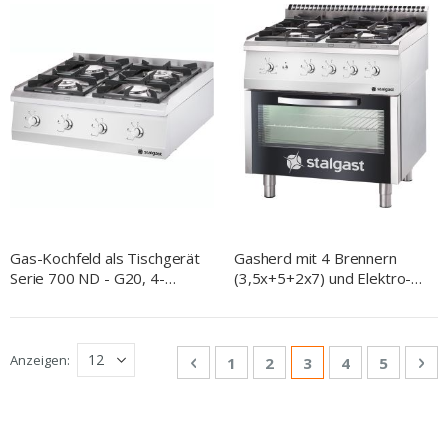
Gas-Kochfeld als Tischgerät
Gasherd mit 4 Brennern
Serie 700 ND - G20, 4-
(3,5x+5+2x7) und Elektro-
Brenner (3,5+2x5+7)
Umluft-Backofen GN1/1,
Serie 700 ND
Seite
Anzeigen
Seite
Zurück
Seite
Seite
Sie lesen gerade Se
Seite
Seite
Sei
We
1
2
3
4
5