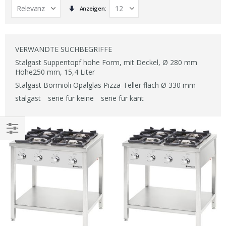
In
Anzeigen
aufsteigender
Reihenfolge
VERWANDTE SUCHBEGRIFFE
Stalgast Suppentopf hohe Form, mit Deckel, Ø 280 mm
Höhe250 mm, 15,4 Liter
Stalgast Bormioli Opalglas Pizza-Teller flach Ø 330 mm
stalgast
serie fur keine
serie fur kant
EINKAUFEN
NACH