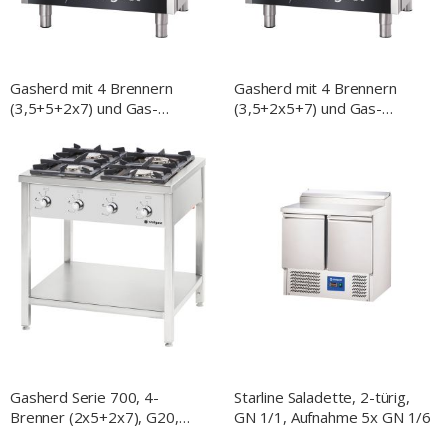
Gasherd mit 4 Brennern
Gasherd mit 4 Brennern
(3,5+5+2x7) und Gas-
(3,5+2x5+7) und Gas-
Backofen GN2/1, Serie 700
Backofen GN2/1, Serie 700
ND
ND
Gasherd Serie 700, 4-
Starline Saladette, 2-türig,
Brenner (2x5+2x7), G20,
GN 1/1, Aufnahme 5x GN 1/6
800x700x850 mm (BxTxH)